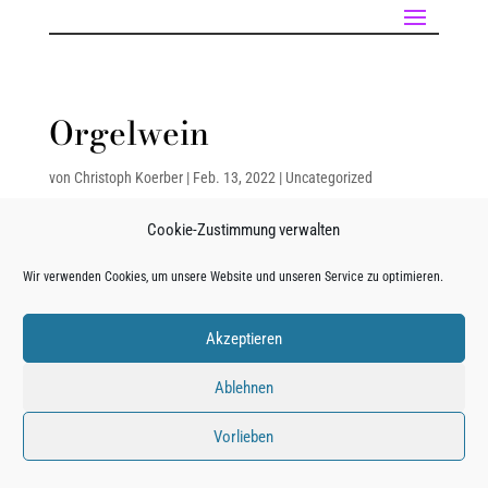
Orgelwein
von
Christoph Koerber
|
Feb. 13, 2022
|
Uncategorized
Cookie-Zustimmung verwalten
Unser Orgelwein ist ab sofort auch im Kirchenladen am
Wir verwenden Cookies, um unsere Website und unseren Service zu optimieren.
Kirchenplatz erhältlich!
Akzeptieren
Ablehnen
Vorlieben